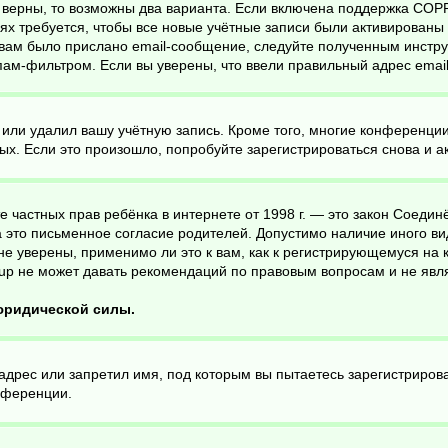
 верны, то возможны два варианта. Если включена поддержка COPPA
х требуется, чтобы все новые учётные записи были активированы 
вам было прислано email-сообщение, следуйте полученным инструк
пам-фильтром. Если вы уверены, что ввели правильный адрес email
 или удалил вашу учётную запись. Кроме того, многие конференци
. Если это произошло, попробуйте зарегистрироваться снова и акт
ащите частных прав ребёнка в интернете от 1998 г. — это закон Соед
это письменное согласие родителей. Допустимо наличие иного ви
е уверены, применимо ли это к вам, как к регистрирующемуся на 
up не может давать рекомендаций по правовым вопросам и не явл
 юридической силы.
дрес или запретил имя, под которым вы пытаетесь зарегистрирова
нференции.