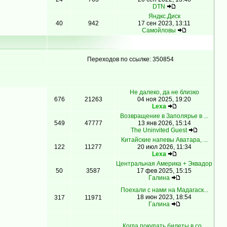
DTN
Яндкс.Диск
40
942
17 сен 2023, 13:11
Самойловы
Переходов по ссылке: 350854
Не далеко, да не близко
676
21263
04 ноя 2025, 19:20
Lexa
Возвращение в Заполярье в ...
549
47777
13 янв 2026, 15:14
The Uninvited Guest
Китайские напевы Аватара, ...
122
11277
20 июл 2026, 11:34
Lexa
Центральная Америка + Эквадор
50
3587
17 фев 2025, 15:15
Гaлинa
Поехали с нами на Мадагаск...
18 июн 2023, 18:54
317
11971
Гaлинa
Когда покупать билеты в со...