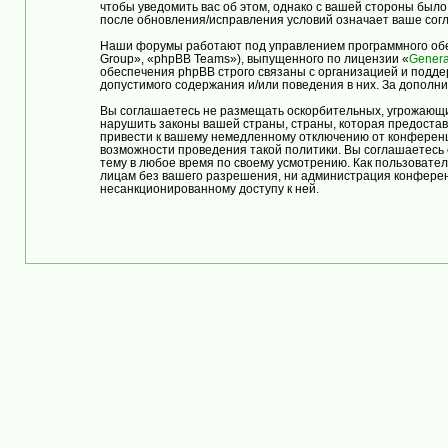
чтобы уведомить вас об этом, однако с вашей стороны бы
после обновления/исправления условий означает ваше согл
Наши форумы работают под управлением программного обе
Group», «phpBB Teams»), выпущенного по лицензии «
Genera
обеспечения phpBB строго связаны с организацией и подде
допустимого содержания и/или поведения в них. За допол
Вы соглашаетесь не размещать оскорбительных, угрожающи
нарушить законы вашей страны, страны, которая предост
привести к вашему немедленному отключению от конференци
возможности проведения такой политики. Вы соглашаетес
тему в любое время по своему усмотрению. Как пользовател
лицам без вашего разрешения, ни администрация конферен
несанкционированному доступу к ней.