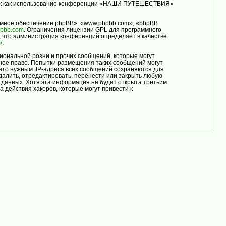
, так как использование конференции «НАШИ ПУТЕШЕСТВИЯ»
мное обеспечение phpBB», «www.phpbb.com», «phpBB
pbb.com
. Ограничения лицензии GPL для программного
, что администрация конференций определяет в качестве
/
.
иональной розни и прочих сообщений, которые могут
ое право. Попытки размещения таких сообщений могут
это нужным. IP-адреса всех сообщений сохраняются для
лить, отредактировать, перенести или закрыть любую
е данных. Хотя эта информация не будет открыта третьим
ействия хакеров, которые могут привести к