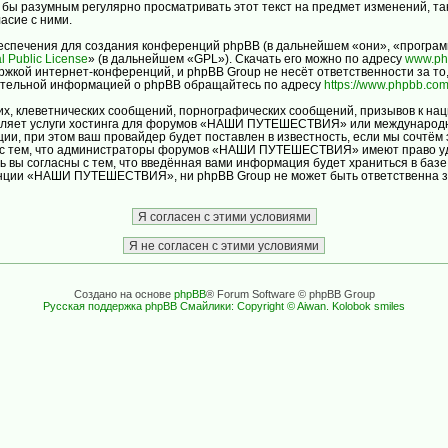
ло бы разумным регулярно просматривать этот текст на предмет изменений
асие с ними.
спечения для создания конференций phpBB (в дальнейшем «они», «програм
l Public License
» (в дальнейшем «GPL»). Скачать его можно по адресу
www.ph
ржкой интернет-конференций, и phpBB Group не несёт ответственности за то
нительной информацией о phpBB обращайтесь по адресу
https://www.phpbb.com
х, клеветнических сообщений, порнографических сообщений, призывов к нац
авляет услуги хостинга для форумов «НАШИ ПУТЕШЕСТВИЯ» или международн
и, при этом ваш провайдер будет поставлен в известность, если мы сочтём 
ь с тем, что администраторы форумов «НАШИ ПУТЕШЕСТВИЯ» имеют право уда
ь вы согласны с тем, что введённая вами информация будет храниться в баз
ции «НАШИ ПУТЕШЕСТВИЯ», ни phpBB Group не может быть ответственна за д
Создано на основе
phpBB
® Forum Software © phpBB Group
Русская поддержка phpBB
Смайлики: Copyright © Aiwan. Kolobok smiles