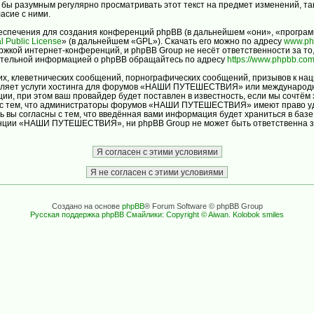
ло бы разумным регулярно просматривать этот текст на предмет изменений
асие с ними.
спечения для создания конференций phpBB (в дальнейшем «они», «програм
l Public License
» (в дальнейшем «GPL»). Скачать его можно по адресу
www.ph
ржкой интернет-конференций, и phpBB Group не несёт ответственности за то
нительной информацией о phpBB обращайтесь по адресу
https://www.phpbb.com
х, клеветнических сообщений, порнографических сообщений, призывов к нац
авляет услуги хостинга для форумов «НАШИ ПУТЕШЕСТВИЯ» или международн
и, при этом ваш провайдер будет поставлен в известность, если мы сочтём 
ь с тем, что администраторы форумов «НАШИ ПУТЕШЕСТВИЯ» имеют право уда
ь вы согласны с тем, что введённая вами информация будет храниться в баз
ции «НАШИ ПУТЕШЕСТВИЯ», ни phpBB Group не может быть ответственна за д
Создано на основе
phpBB
® Forum Software © phpBB Group
Русская поддержка phpBB
Смайлики: Copyright © Aiwan. Kolobok smiles