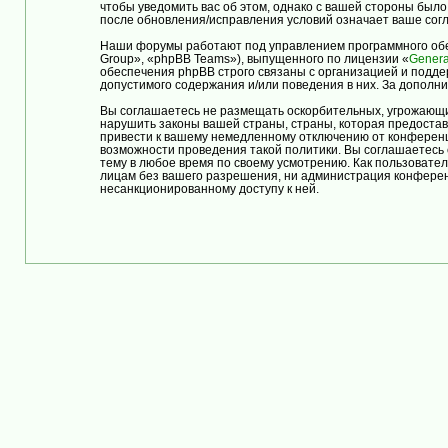
чтобы уведомить вас об этом, однако с вашей стороны бы
после обновления/исправления условий означает ваше согл
Наши форумы работают под управлением программного обе
Group», «phpBB Teams»), выпущенного по лицензии «
Genera
обеспечения phpBB строго связаны с организацией и подде
допустимого содержания и/или поведения в них. За допол
Вы соглашаетесь не размещать оскорбительных, угрожающи
нарушить законы вашей страны, страны, которая предост
привести к вашему немедленному отключению от конференци
возможности проведения такой политики. Вы соглашаетес
тему в любое время по своему усмотрению. Как пользовател
лицам без вашего разрешения, ни администрация конферен
несанкционированному доступу к ней.