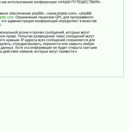
, так как использование конференции «НАШИ ПУТЕШЕСТВИЯ»
мное обеспечение phpBB», «www.phpbb.com», «phpBB
pbb.com
. Ограничения лицензии GPL для программного
, что администрация конференций определяет в качестве
/
.
иональной розни и прочих сообщений, которые могут
ое право. Попытки размещения таких сообщений могут
это нужным. IP-адреса всех сообщений сохраняются для
лить, отредактировать, перенести или закрыть любую
е данных. Хотя эта информация не будет открыта третьим
ействия хакеров, которые могут привести к