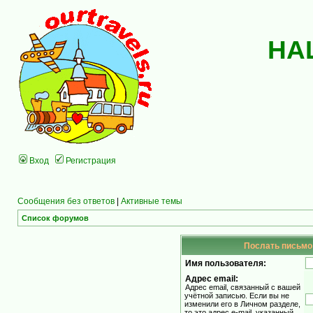
НА
Вход
Регистрация
Сообщения без ответов
|
Активные темы
Список форумов
Послать письмо 
Имя пользователя:
Адрес email:
Адрес email, связанный с вашей
учётной записью. Если вы не
изменили его в Личном разделе,
то это адрес e-mail, указанный