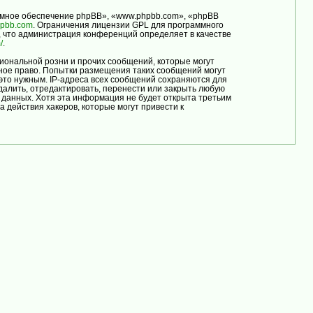
мное обеспечение phpBB», «www.phpbb.com», «phpBB
pbb.com
. Ограничения лицензии GPL для программного
, что администрация конференций определяет в качестве
/
.
иональной розни и прочих сообщений, которые могут
ое право. Попытки размещения таких сообщений могут
это нужным. IP-адреса всех сообщений сохраняются для
лить, отредактировать, перенести или закрыть любую
е данных. Хотя эта информация не будет открыта третьим
ействия хакеров, которые могут привести к