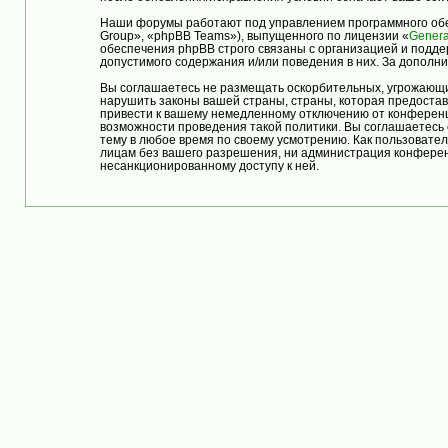
Наши форумы работают под управлением программного обе
Group», «phpBB Teams»), выпущенного по лицензии «
Genera
обеспечения phpBB строго связаны с организацией и подде
допустимого содержания и/или поведения в них. За допол
Вы соглашаетесь не размещать оскорбительных, угрожающи
нарушить законы вашей страны, страны, которая предост
привести к вашему немедленному отключению от конференци
возможности проведения такой политики. Вы соглашаетес
тему в любое время по своему усмотрению. Как пользовател
лицам без вашего разрешения, ни администрация конферен
несанкционированному доступу к ней.