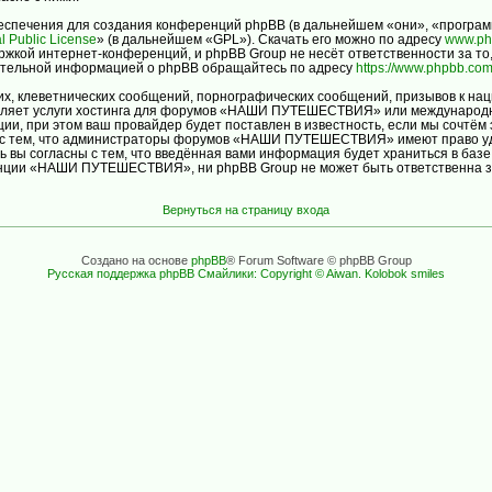
спечения для создания конференций phpBB (в дальнейшем «они», «програм
l Public License
» (в дальнейшем «GPL»). Скачать его можно по адресу
www.ph
ржкой интернет-конференций, и phpBB Group не несёт ответственности за то
нительной информацией о phpBB обращайтесь по адресу
https://www.phpbb.com
х, клеветнических сообщений, порнографических сообщений, призывов к нац
авляет услуги хостинга для форумов «НАШИ ПУТЕШЕСТВИЯ» или международн
и, при этом ваш провайдер будет поставлен в известность, если мы сочтём 
ь с тем, что администраторы форумов «НАШИ ПУТЕШЕСТВИЯ» имеют право уда
ь вы согласны с тем, что введённая вами информация будет храниться в баз
ции «НАШИ ПУТЕШЕСТВИЯ», ни phpBB Group не может быть ответственна за д
Вернуться на страницу входа
Создано на основе
phpBB
® Forum Software © phpBB Group
Русская поддержка phpBB
Смайлики: Copyright © Aiwan. Kolobok smiles