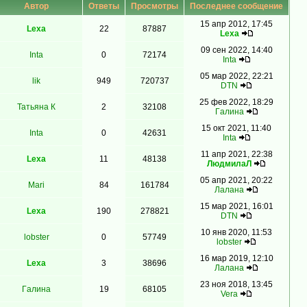
Автор
Ответы
Просмотры
Последнее сообщение
15 апр 2012, 17:45
Lexa
22
87887
Lexa
09 сен 2022, 14:40
Inta
0
72174
Inta
05 мар 2022, 22:21
lik
949
720737
DTN
25 фев 2022, 18:29
Татьяна К
2
32108
Гaлинa
15 окт 2021, 11:40
Inta
0
42631
Inta
11 апр 2021, 22:38
Lexa
11
48138
ЛюдмилаЛ
05 апр 2021, 20:22
Mari
84
161784
Лалана
15 мар 2021, 16:01
Lexa
190
278821
DTN
10 янв 2020, 11:53
lobster
0
57749
lobster
16 мар 2019, 12:10
Lexa
3
38696
Лалана
23 ноя 2018, 13:45
Гaлинa
19
68105
Vera