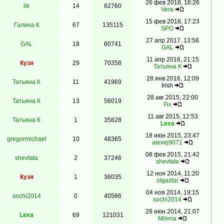
26 фев 2018, 16:26
lik
14
62760
Vera
15 фев 2018, 17:23
Галина К
67
135115
SPO
27 апр 2017, 13:56
GAL
18
60741
GAL
11 апр 2016, 21:15
Кузя
29
70358
Татьяна К
28 янв 2016, 12:09
Татьяна К
11
41969
Irish
28 авг 2015, 22:00
Татьяна К
13
56019
Fix
11 авг 2015, 12:53
Татьяна К
1
35828
Lexa
18 июн 2015, 23:47
gregormichael
10
48365
alexej9071
08 фев 2015, 21:42
shevtata
2
37246
shevtata
12 ноя 2014, 11:20
Кузя
1
36035
olgastar
04 ноя 2014, 19:15
sochi2014
0
40586
sochi2014
28 июн 2014, 21:07
Lexa
69
121031
Milena