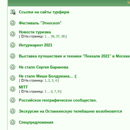
Т
Ссылки на сайты турфирм
Фестиваль "Этноскоп"
Новости туризма
[
На страницу:
1
...
36
,
37
,
38
]
Интурмаркет 2021
Выставка путешествия и техники "Поехали 2021" в Москве
Не стало Сергея Баранова
Не стало Миши Болдумана... :(
[
На страницу:
1
,
2
,
3
,
4
]
MITT
[
На страницу:
1
...
6
,
7
,
8
]
Российское географическое сообщество.
Экскурсии на Останкинскую телебашню возобновятся
Спецпредложения