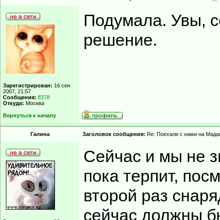
Подумала. Увы, с
решение.
Зарегистрирован:
16 сен
2007, 21:57
Сообщения:
8378
Откуда:
Москва
Вернуться к началу
Гaлинa
Заголовок сообщения:
Re: Поехали с нами на Мадаг
Сейчас и мы не з
пока терпит, пос
второй раз снаря
сейчас должны бы