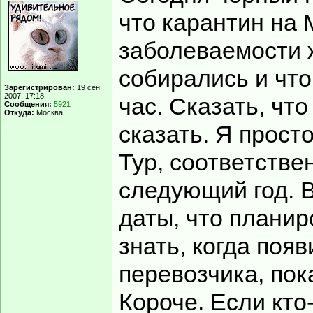
что карантин на 
заболеваемости ж
собирались и что
Зарегистрирован:
19 сен
2007, 17:18
час. Сказать, что
Сообщения:
5921
Откуда:
Москва
сказать. Я просто
Тур, соответстве
следующий год. В
даты, что планир
знать, когда поя
перевозчика, пока
Короче. Если кто