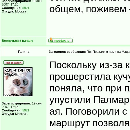
Зарегистрирован:
19 сен
2007, 17:18
общем, поживем 
Сообщения:
5921
Откуда:
Москва
Вернуться к началу
Гaлинa
Заголовок сообщения:
Re: Поехали с нами на Мадаг
Поскольку из-за 
прошерстила кучу
поняла, что при
упустили Палмари
Зарегистрирован:
19 сен
2007, 17:18
ая. Поговорили с
Сообщения:
5921
Откуда:
Москва
маршрут позволя