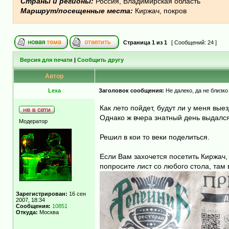
Страны и регионы:
Россия, Владимирская область
Маршрут/посещенные места:
Киржач, покров
Страница
1
из
1
[ Сообщений: 24 ]
Версия для печати
|
Сообщить другу
Автор
Lexa
Заголовок сообщения:
Не далеко, да не близко
Как лето пойдет, будут ли у меня вы
Однако ж вчера знатный день выдался
Модератор
Решил в кои то веки поделиться.
Если Вам захочется посетить Киржач,
попросите лист со любого стола, там
Зарегистрирован:
16 сен
2007, 18:34
Сообщения:
10851
Откуда:
Москва