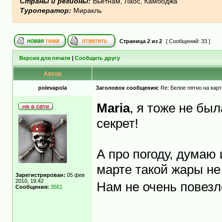
Страны и регионы:
Вьетнам, Лаос, Камбоджа
Туроператор:
Миракль
Страница
2
из
2
[ Сообщений: 33 ]
Версия для печати
|
Сообщить другу
Автор
polevapola
Заголовок сообщения:
Re: Белое пятно на карт
Maria
, я тоже не был
секрет!
А про погоду, думаю 
марте такой жары не 
Зарегистрирован:
05 фев
2010, 19:42
Нам не очень повезл
Сообщения:
3561
_________________