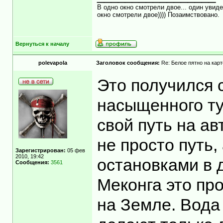
В одно окно смотрели двое... один увиде
окно смотрели двое)))) Позаимствовано.
Вернуться к началу
polevapola
Заголовок сообщения:
Re: Белое пятно на карт
Это получился 
насыщенного ту
свой путь на ав
не просто путь
Зарегистрирован:
05 фев
2010, 19:42
остановками в д
Сообщения:
3561
Меконга это пр
на Земле. Вода 