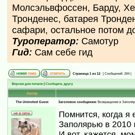
Молсэльвфоссен, Барду, Хе
Тронденес, батарея Тронден
сафари, остальное потом 
Туроператор:
Самотур
Гид:
Сам себе гид
Страница
1
из
12
[ Сообщений: 284 ]
Версия для печати
|
Сообщить другу
Автор
The Uninvited Guest
Заголовок сообщения:
Возвращение в Заполяр
Помнится, когда я 
Заполярью в 2010 г
И вот, кажется, мо