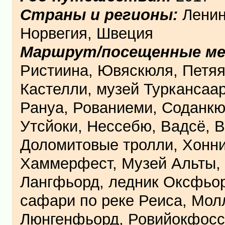
Страны и регионы:
Ленин
Норвегия, Швеция
Маршрут/посещенные м
Ристиина, Ювяскюля, Петяяв
Кастелли, музей Туркансаар
Рануа, Рованиеми, Соданкю
Утсйоки, Нессебю, Вадсё, 
Доломитовые тролли, Хоннин
Хаммерфест, Музей Альты, 
Лангфьорд, ледник Оксфьор
сафари по реке Реиса, Мол
Люнгенфьорд, Ровийокфосс