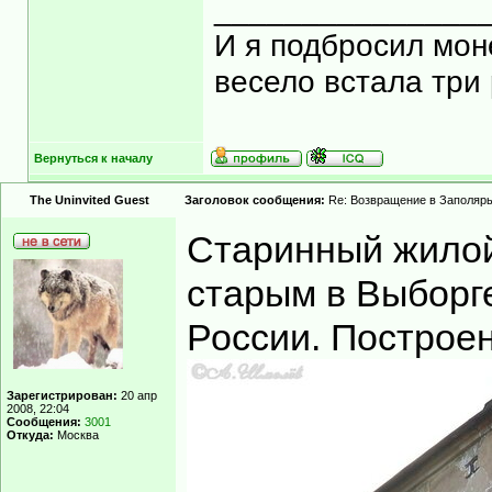
_______________
И я подбросил моне
весело встала три 
Вернуться к началу
The Uninvited Guest
Заголовок сообщения:
Re: Возвращение в Заполярь
Старинный жилой
старым в Выборге
России. Построен
Зарегистрирован:
20 апр
2008, 22:04
Сообщения:
3001
Откуда:
Москва