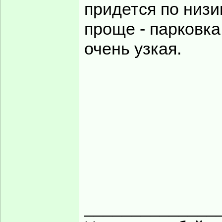
с одного шага (С)
Вернуться к началу
Lexa
Заголовок сообщения:
Re: Не далеко, да не близко
Maria писал(а):
Модератор
Особенно чайки 
А я их теперь н
Зарегистрирован:
16 сен
2007, 18:34
Сообщения:
10851
______________
Откуда:
Москва
Настоящих буйных
есть!