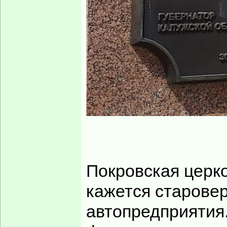
Называй вещи с
высотка!
Зарегистрирован:
16 сен
2007, 18:34
Сообщения:
10851
Откуда:
Москва
Пааазвольте! Се
я спутать могу, п
А тут таки нео-р
качественный ист
______________