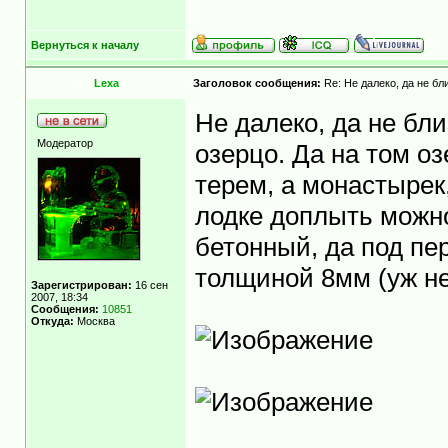
Вернуться к началу
Lexa
Заголовок сообщения:
Re: Не далеко, да не бл
Не далеко, да не б
Модератор
озерцо. Да на том 
не терем, а монас
туда на лодке доп
мост есть, бетонны
железной полосы т
Зарегистрирован:
16 сен
2007, 18:34
Сообщения:
10851
порезана?).
Откуда:
Москва