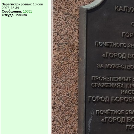
Olga911
Заголовок сообщения:
Re: Не далеко, да не близко
Причем колокол
романика.
Называй вещи св
высотка!
Зарегистрирован:
27 авг
2010, 17:31
Сообщения:
6910
Откуда:
Москва, Сокол
Вернуться к началу
Lexa
Заголовок сообщения:
Re: Не далеко, да не близко
Olga911 писал(а):
Модератор