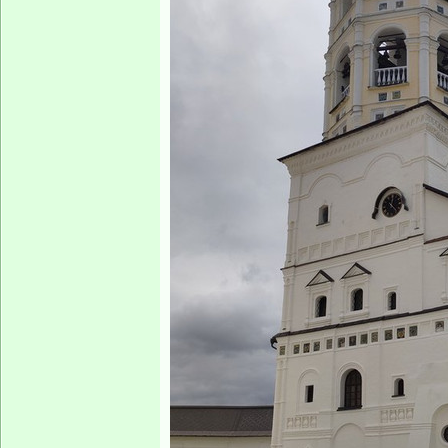
организовала и в
Владимирский же
чудесном спасен
царского поезда 
октябре 1888 г.
Успенский, теплы
Александр Афана
архитектор Трои
по церковным пос
К реставрации, н
пришли с больши