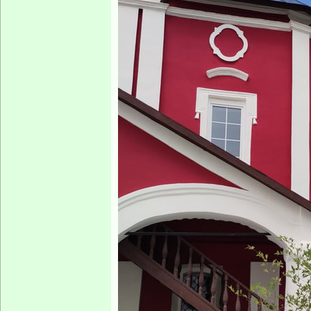
Lexa
Заголовок сообщения:
Re: Не далеко, да не близко
Немного зимнего.
Модератор
Двоюродный брат 
аж задохнулся от
ближайшем Подмо
Зарегистрирован:
16 сен
2007, 18:34
Сообщения:
10851
Архитектура храм
Откуда:
Москва
совершенно уник
соединение рома
колокольня - бес
Открытая галере