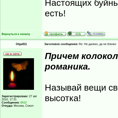
Вернуться к началу
Lexa
Заголовок сообщения:
Re: Не далеко, да не близко
Любимая Коломн
Модератор
Две церквушки, з
Зарегистрирован:
16 сен
2007, 18:34
Сообщения:
10851
Откуда:
Москва
Перекус в Рулька