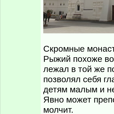
троицкого храма 
начал заново рас
первого этажа.
Подклет с захоро
был разграблен/
Проехать в Фили
маршрутке от Теп
придется по низи
проще - парковка
очень узкая.