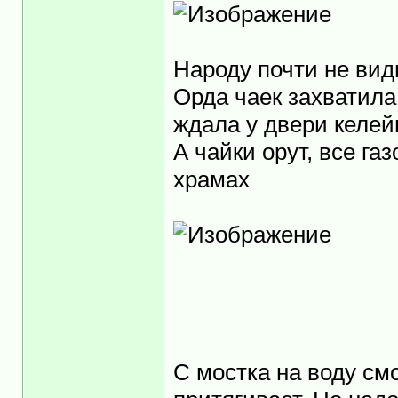
Народу почти не ви
Орда чаек захвати
опасливо ждала у 
А чайки орут, все г
храмах