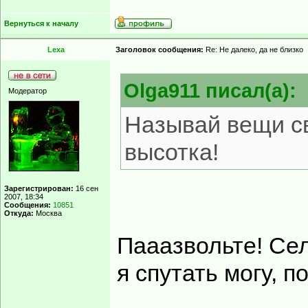
За время переку
потоком воды, гр
Град такой неме
Выход на излучи
Рядом был обнар
где выставлена ч
трамваев