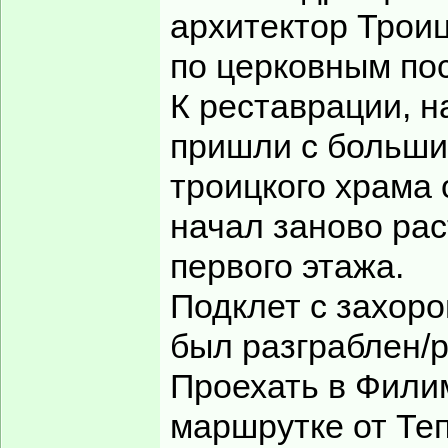
_______________
Настоящих буйных 
Вернуться к началу
Maria
Заголовок сообщения:
Re: Не далеко, да не близко
Пошла гуглить Ки
Леш, фотки как в
на и возле гнезд
Зарегистрирован:
16 янв
2008, 14:48
______________
Сообщения:
1954
Откуда:
Москва
Дорогу осилит иду