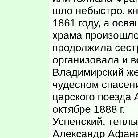
А вот эта позвала 
Под крики, оры, н
привет Хичкоку.
Если случится там 
для противостояни
от бомбежек.