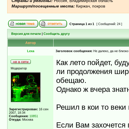
Страны и регионы:
Россия, Владимирская область
Маршрут/посещенные места:
Киржач, покров
Страница
1
из
1
[ Сообщений: 24 ]
Версия для печати
|
Сообщить другу
Автор
Lexa
Заголовок сообщения:
Не далеко, да не близко
Как лето пойдет, буд
Модератор
ли продолжения широ
обещаю.
Однако ж вчера знат
Решил в кои то веки
Зарегистрирован:
16 сен
2007, 18:34
Сообщения:
10851
Откуда:
Москва
Если Вам захочется п