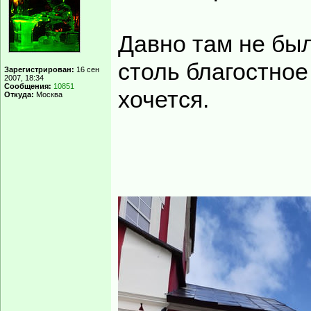
А еще акварели и
только
Во дворе есть с
______________
Настоящих буйных
есть!
Вернуться к началу